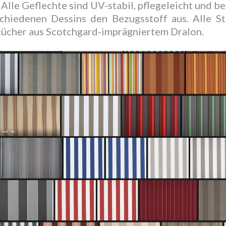
Alle Geflechte sind UV-stabil, pflegeleicht und b
chiedenen Dessins den Bezugsstoff aus. Alle St
tücher aus Scotchgard-imprägniertem Dralon.