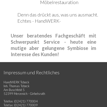
Möbelrestauration
Denn das drückt aus, was uns ausmacht.
Echtes - HandWERK-
Unser beratendes Fachgeschäft mit
Schwerpunkt Service - heute eine
mutige aber gelungene Symbiose im
Interesse des Kunden!
Impressum und Rechtliches
HandWERK Tebeck
Inh. Thomas Tebeck
Am Buschfeld 5
52399 Merzenich - Girbelsrath
Telefon: (02421) 770004
Telefax: (02421) 770009